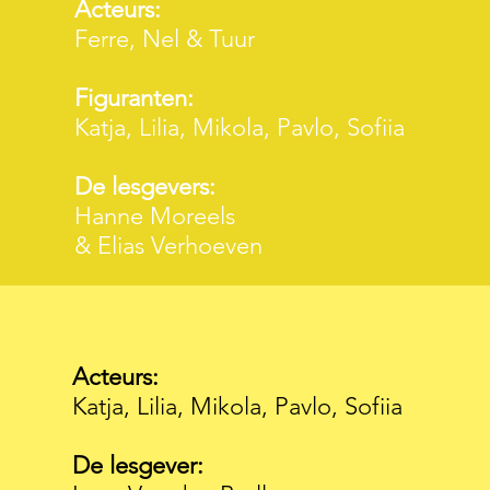
Acteurs:
Ferre, Nel & Tuur
Figuranten:
Katja, Lilia, Mikola, Pavlo, Sofiia
De lesgevers:
Hanne Moreels
& Elias Verhoeven
Acteurs:
Katja, Lilia, Mikola, Pavlo, Sofiia
De lesgever: