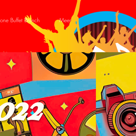
one Buffet Brunch
Meer
022