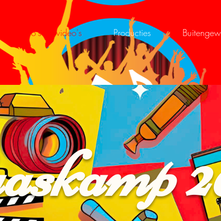
Foto's en video's
Producties
Buitengew
askamp 2