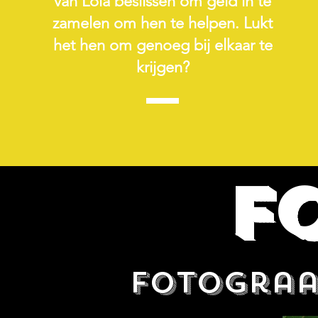
van Lola beslissen om geld in te
zamelen om hen te helpen. Lukt
het hen om genoeg bij elkaar te
krijgen?
F
Fotograa