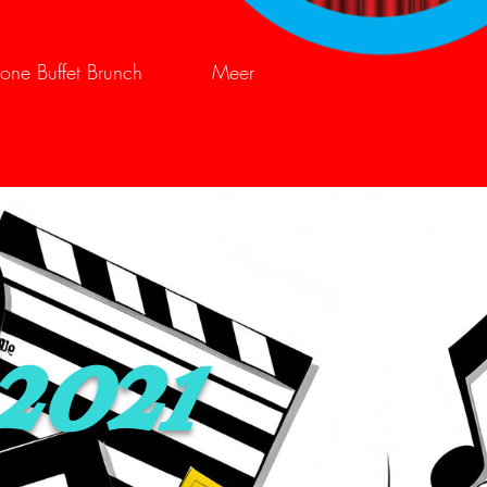
one Buffet Brunch
Meer
2021