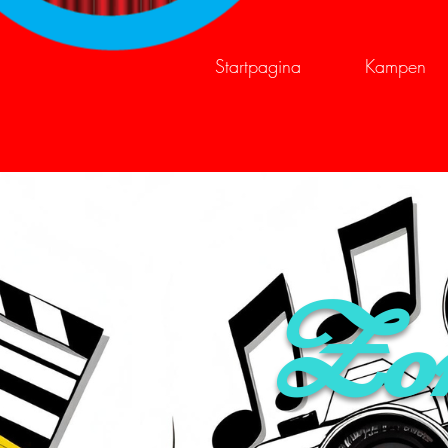
Startpagina
Kampen
Zom