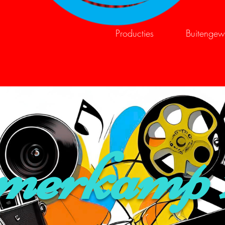
Foto's en video's
Producties
Buitengew
erkamp 